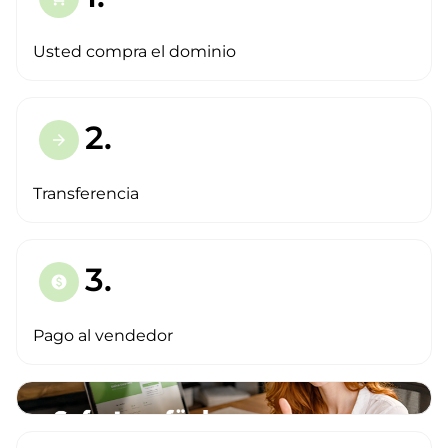
Usted compra el dominio
2.
arrow_forward
Transferencia
3.
paid
Pago al vendedor