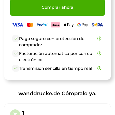
Comprar ahora
check
Pago seguro con protección del
info_outline
comprador
check
Facturación automática por correo
info_outline
electrónico
check
Transmisión sencilla en tiempo real
info_outline
wanddrucke.de Cómpralo ya.
1.
shopping_cart