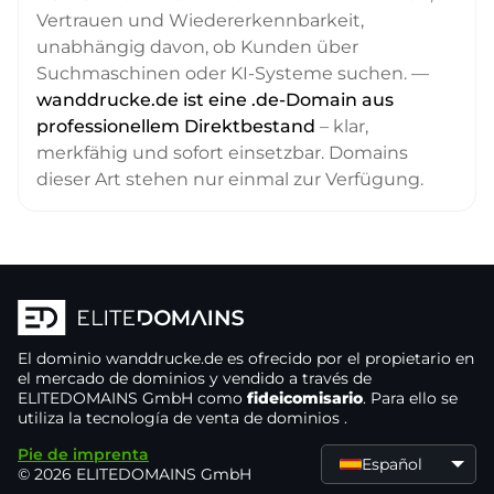
Vertrauen und Wiedererkennbarkeit,
unabhängig davon, ob Kunden über
Suchmaschinen oder KI-Systeme suchen. —
wanddrucke.de ist eine .de-Domain aus
professionellem Direktbestand
– klar,
merkfähig und sofort einsetzbar. Domains
dieser Art stehen nur einmal zur Verfügung.
El dominio
wanddrucke.de
es ofrecido por el propietario
en
el mercado de dominios
y vendido a través de
ELITEDOMAINS GmbH como
fideicomisario
. Para ello se
utiliza la tecnología de venta de dominios
.
Pie de imprenta
Español
© 2026 ELITEDOMAINS GmbH