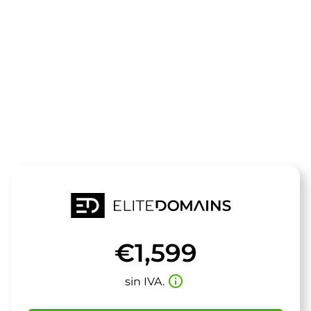
El dominio
wanddrucke.
está a la venta
€1,599
info_outline
sin IVA.